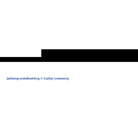
(achtergrondafbeelding © Caitlyn Lemmens)