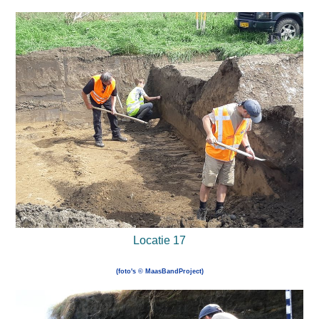
Locatie 17
(foto's © MaasBandProject)