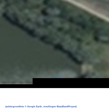
(achtergrondfoto © Google Earth, invullingen MaasBandProject)