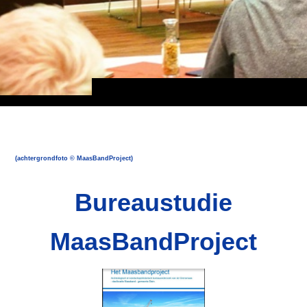
(achtergrondfoto © MaasBandProject)
Bureaustudie
MaasBandProject