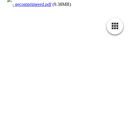
- gecomprimeerd.pdf
(9.38MB)
Contactformulier
Klik hier om het contactformulier
te openen
Bezoek ons op Facebook! Word een fan op onze
Facebookpagina om in aanmerking te komen voor speciale
voordelen.