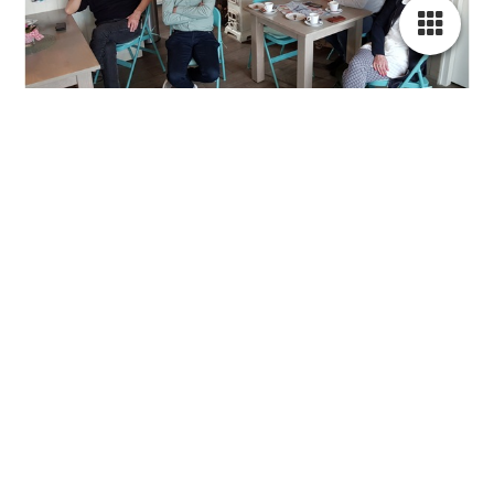
Genodigden gedeputeerde Geert Gabriels (midden) en
de wethouders Danny Hendrix en Gina Van Mulken
(rechts) luisteren samen met teamlid Wim Hendrix (links)
naar de presentatie in Ut Bakkes.