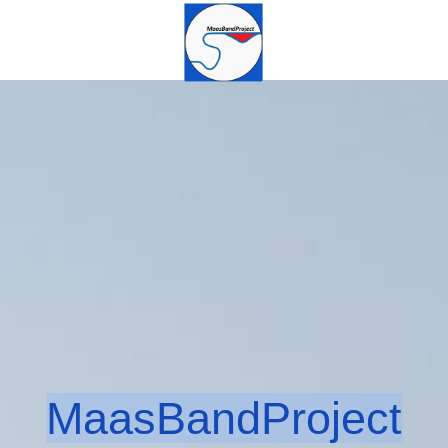
MaasBandProject