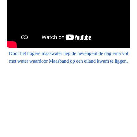
Door het hogere maaswater liep de nevengeul de dag erna vol
met water waardoor Maasband op een eiland kwam te liggen,