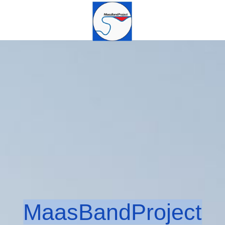
MaasBandProject